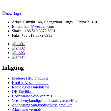
Adres: Cuixilu 166, Changzhou Jiangsu, China 213101
E-mail: info@weadell.com
Skakel: +86 519 8872 6981
Faks: +86 519 8872 6983
Inligting
Mediese HPL produkte
Koolstofvesel produkte
Radiologiese tafelblaaie
OF Tafelblaaie
Hospitaalbed-top van mHPL
Veeartsenykundige tafelblaaie van mHPL
Aanpassing van koolstofveselprodukte
Algemene vermoë