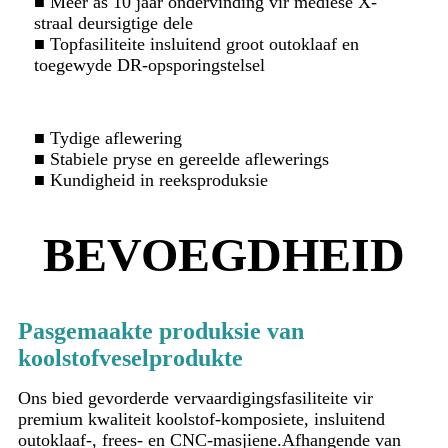
■ Meer as 10 jaar ondervinding vir mediese X-
straal deursigtige dele
■ Topfasiliteite insluitend groot outoklaaf en
toegewyde DR-opsporingstelsel
■ Tydige aflewering
■ Stabiele pryse en gereelde aflewerings
■ Kundigheid in reeksproduksie
BEVOEGDHEID
Pasgemaakte produksie van
koolstofveselprodukte
Ons bied gevorderde vervaardigingsfasiliteite vir
premium kwaliteit koolstof-komposiete, insluitend
outoklaaf-, frees- en CNC-masjiene.Afhangende van