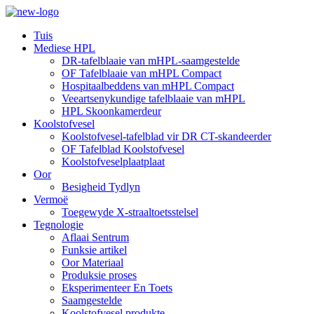
Tuis
Mediese HPL
DR-tafelblaaie van mHPL-saamgestelde
OF Tafelblaaie van mHPL Compact
Hospitaalbeddens van mHPL Compact
Veeartsenykundige tafelblaaie van mHPL
HPL Skoonkamerdeur
Koolstofvesel
Koolstofvesel-tafelblad vir DR CT-skandeerder
OF Tafelblad Koolstofvesel
Koolstofveselplaatplaat
Oor
Besigheid Tydlyn
Vermoë
Toegewyde X-straaltoetsstelsel
Tegnologie
Aflaai Sentrum
Funksie artikel
Oor Materiaal
Produksie proses
Eksperimenteer En Toets
Saamgestelde
Koolstofvesel produkte